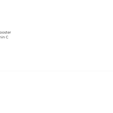
ooster
min C