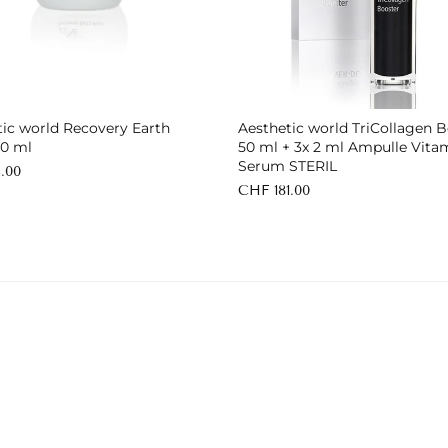
In den Warenkorb
In den Warenkorb
tic world Recovery Earth
Aesthetic world TriCollagen B
50 ml
50 ml + 3x 2 ml Ampulle Vita
Serum STERIL
.00
CHF 181.00