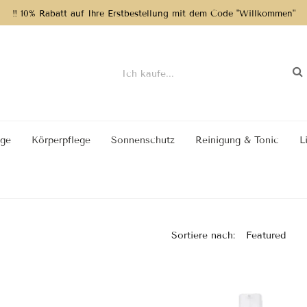
‼️
10% Rabatt auf Ihre Erstbestellung mit dem Code "Willkommen"
ege
Körperpflege
Sonnenschutz
Reinigung & Tonic
L
Sortiere nach: