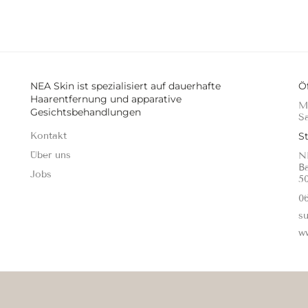
NEA Skin ist spezialisiert auf dauerhafte
Ö
Haarentfernung und apparative
Mo
Gesichtsbehandlungen
Sa
Kontakt
S
Über uns
N
B
Jobs
5
06
s
w